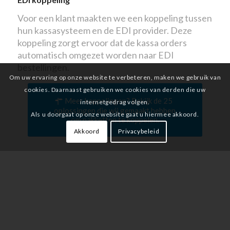
Voor een klant maakten we een koppeling tussen
hun kassasysteem en de EDI provider. Deze
koppeling zorgt ervoor dat de kassa orders
automatisch omgezet worden naar EDI
bestellingen.
Om uw ervaring op onze website te verbeteren, maken we gebruik van
cookies. Daarnaast gebruiken we cookies van derden die uw
Meer koppelingen? Bekijk de 25
internetgedrag volgen.
oplossingen die wij gemaakt hebben
Als u doorgaat op onze website gaat u hiermee akkoord.
om pakketten te koppelen.
Akkoord
Privacybeleid
Technieken om te koppelen
Wij gebruiken diverse technieken om databases
of softwarepakketten aan elkaar te koppelen.
Daardoor is er altijd een mogelijkheid om
gegevens uit te wisselen. Juist als het standaard